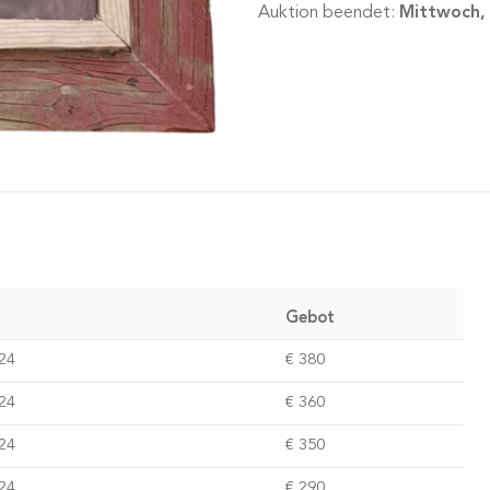
Auktion beendet:
Mittwoch, 
Gebot
024
€ 380
024
€ 360
024
€ 350
024
€ 290