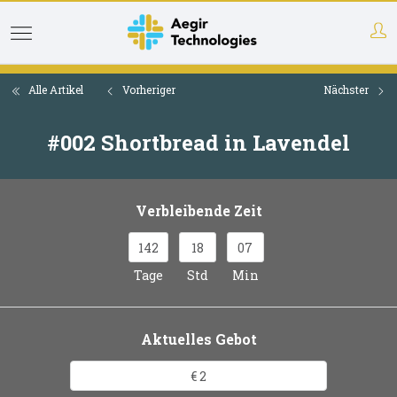
Direkt
zum
Inhalt
Alle Artikel
Vorheriger
Nächster
#002 Shortbread in Lavendel
Verbleibende Zeit
142
18
07
Tage
Std
Min
Aktuelles Gebot
€ 2