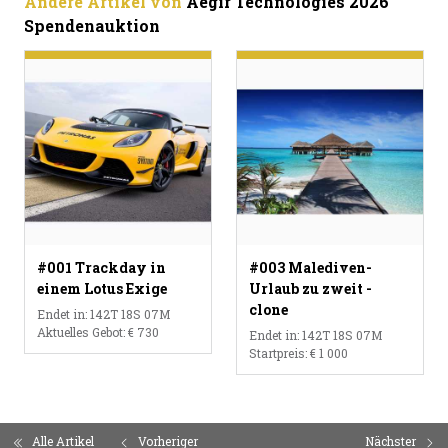
Andere Artikel von
Aegir Technologies 2026
Spendenauktion
#001 Trackday in
#003 Malediven-
einem Lotus Exige
Urlaub zu zweit -
clone
Endet in
:
142
T
18
S
07
M
Aktuelles Gebot
:
€ 730
Endet in
:
142
T
18
S
07
M
Startpreis
:
€ 1 000
Alle Artikel
Vorheriger
Nächster